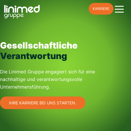
Skip
KARRIERE
to
content
Gesellschaftliche
Verantwortung
Die Linimed Gruppe engagiert sich für eine
nachhaltige und verantwortungsvolle
Unternehmensführung.
IHRE KARRIERE BEI UNS STARTEN.