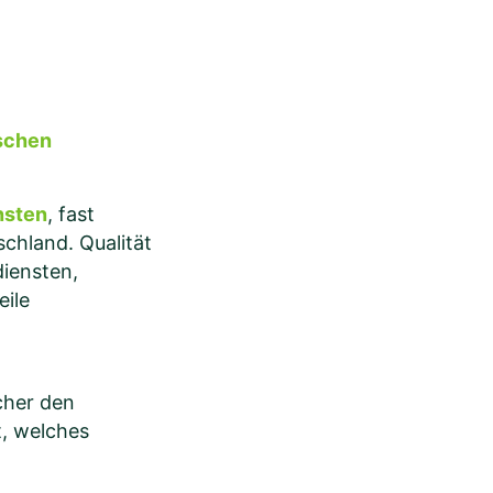
schen
nsten
, fast
chland. Qualität
diensten,
eile
cher den
t, welches