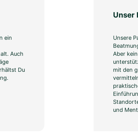
Unser 
n ein
Unsere Pa
Beatmung
alt. Auch
Aber kei
läge
unterstüt
rhältst Du
mit den g
ng.
vermittel
praktisc
Einführu
Standorte
und Mento