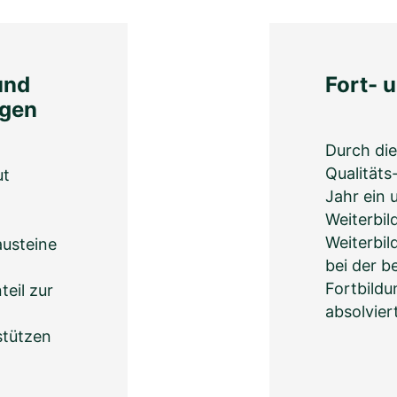
und
Fort- 
ngen
Durch di
Qualitäts
ut
Jahr ein 
Weiterbi
Weiterbi
usteine
bei der b
Fortbild
eil zur
absolvier
stützen