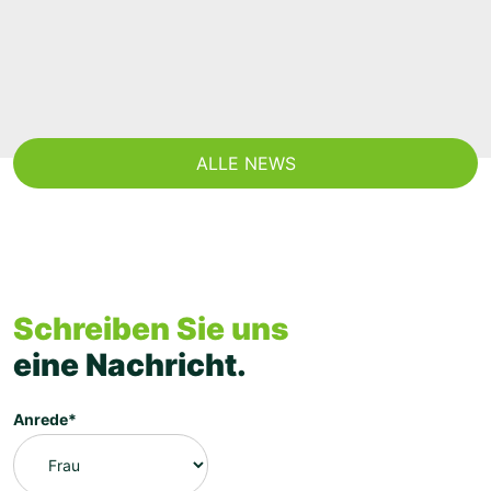
K
b
d
ALLE NEWS
Schreiben Sie uns
eine Nachricht.
Anrede*