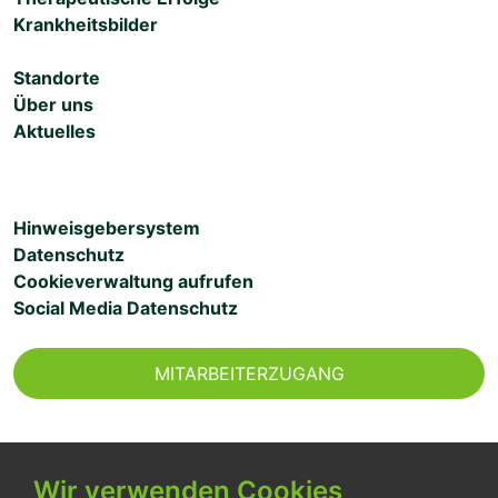
Krankheitsbilder
Standorte
Über uns
Aktuelles
Hinweisgebersystem
Datenschutz
Cookieverwaltung aufrufen
Social Media Datenschutz
MITARBEITERZUGANG
Wir verwenden Cookies
Seit über 30 Jahren sichern wir für unsere Patient:innen