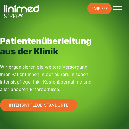
Skip
KARRIERE
to
content
Patientenüberleitung
aus der Klinik
Wir organisieren die weitere Versorgung
Ihrer Patient:innen in der außerklinischen
Intensivpflege. Inkl. Kostenübernahme und
aller anderen Erfordernisse.
INTENSIVPFLEGE-STANDORTE