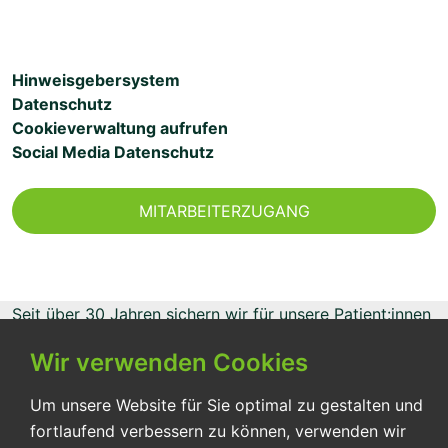
Hinweisgebersystem
Datenschutz
Cookieverwaltung aufrufen
Social Media Datenschutz
MITARBEITERZUGANG
Seit über 30 Jahren sichern wir für unsere Patient:innen
eine pflegerisch optimale Versorgung entsprechend
Wir verwenden Cookies
ihren Bedürfnissen.
Um unsere Website für Sie optimal zu gestalten und
fortlaufend verbessern zu können, verwenden wir