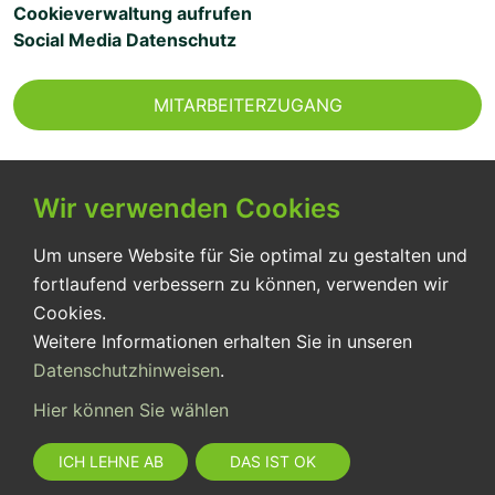
Cookieverwaltung aufrufen
Social Media Datenschutz
MITARBEITERZUGANG
Wir verwenden Cookies
Seit über 30 Jahren sichern wir für unsere Patient:innen
eine pflegerisch optimale Versorgung entsprechend
Um unsere Website für Sie optimal zu gestalten und
ihren Bedürfnissen.
fortlaufend verbessern zu können, verwenden wir
Cookies.
Weitere Informationen erhalten Sie in unseren
Datenschutzhinweisen
.
Hier können Sie wählen
ICH LEHNE AB
DAS IST OK