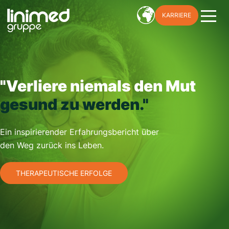
Skip
KARRIERE
to
content
"Verliere niemals den Mut
gesund zu werden."
Ein inspirierender Erfahrungsbericht über
den Weg zurück ins Leben.
THERAPEUTISCHE ERFOLGE